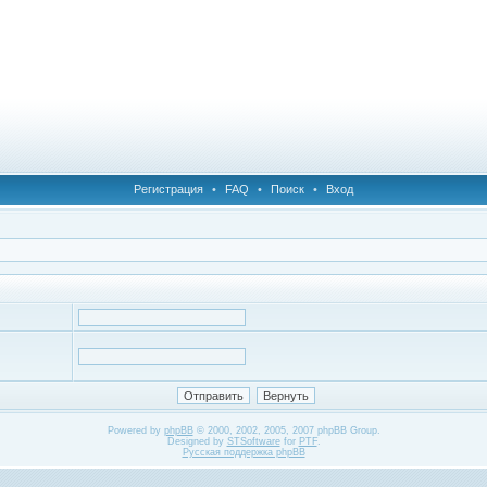
Регистрация
•
FAQ
•
Поиск
•
Вход
Powered by
phpBB
© 2000, 2002, 2005, 2007 phpBB Group.
Designed by
STSoftware
for
PTF
.
Русская поддержка phpBB