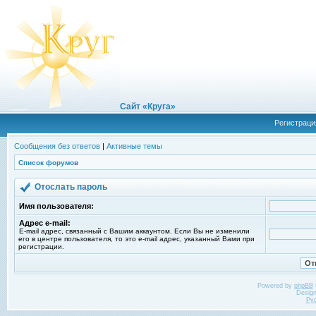
Сайт «Круга»
Регистраци
Сообщения без ответов
|
Активные темы
Список форумов
Отослать пароль
Имя пользователя:
Адрес e-mail:
E-mail адрес, связанный с Вашим аккаунтом. Если Вы не изменили
его в центре пользователя, то это e-mail адрес, указанный Вами при
регистрации.
Powered by
phpBB
Desig
Ру