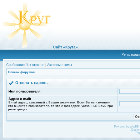
Сайт «Круга»
Регистраци
Сообщения без ответов
|
Активные темы
Список форумов
Отослать пароль
Имя пользователя:
Адрес e-mail:
E-mail адрес, связанный с Вашим аккаунтом. Если Вы не изменили
его в центре пользователя, то это e-mail адрес, указанный Вами при
регистрации.
Powered by
phpBB
Desig
Ру