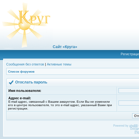
Сайт «Круга»
Регистраци
Сообщения без ответов
|
Активные темы
Список форумов
Отослать пароль
Имя пользователя:
Адрес e-mail:
E-mail адрес, связанный с Вашим аккаунтом. Если Вы не изменили
его в центре пользователя, то это e-mail адрес, указанный Вами при
регистрации.
Powered by
phpBB
Desig
Ру