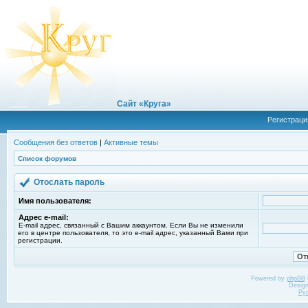
Сайт «Круга»
Регистраци
Сообщения без ответов
|
Активные темы
Список форумов
Отослать пароль
Имя пользователя:
Адрес e-mail:
E-mail адрес, связанный с Вашим аккаунтом. Если Вы не изменили
его в центре пользователя, то это e-mail адрес, указанный Вами при
регистрации.
Powered by
phpBB
Desig
Ру