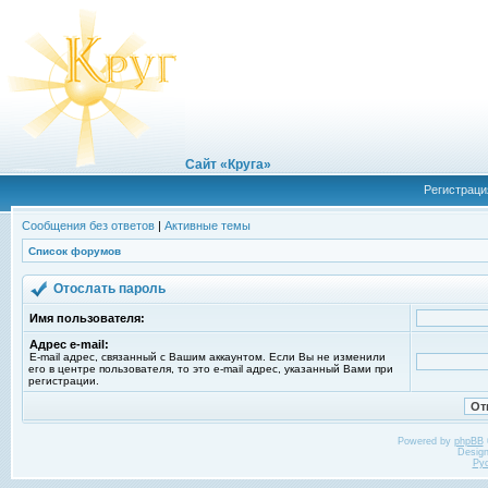
Сайт «Круга»
Регистраци
Сообщения без ответов
|
Активные темы
Список форумов
Отослать пароль
Имя пользователя:
Адрес e-mail:
E-mail адрес, связанный с Вашим аккаунтом. Если Вы не изменили
его в центре пользователя, то это e-mail адрес, указанный Вами при
регистрации.
Powered by
phpBB
Desig
Ру