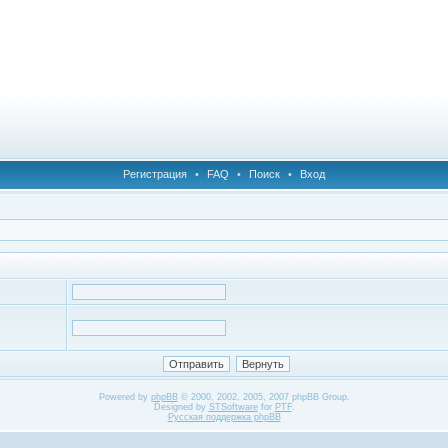
Регистрация
•
FAQ
•
Поиск
•
Вход
Powered by
phpBB
© 2000, 2002, 2005, 2007 phpBB Group.
Designed by
STSoftware
for
PTF
.
Русская поддержка phpBB