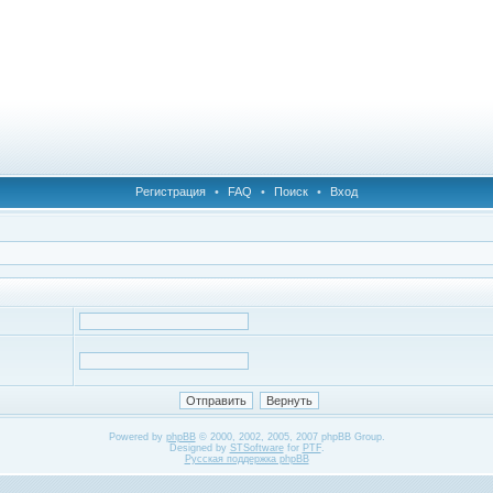
Регистрация
•
FAQ
•
Поиск
•
Вход
Powered by
phpBB
© 2000, 2002, 2005, 2007 phpBB Group.
Designed by
STSoftware
for
PTF
.
Русская поддержка phpBB