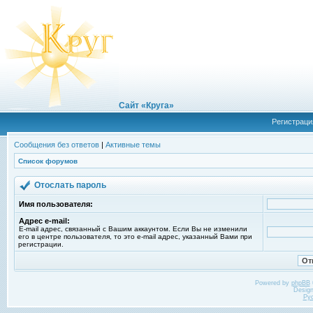
Сайт «Круга»
Регистраци
Сообщения без ответов
|
Активные темы
Список форумов
Отослать пароль
Имя пользователя:
Адрес e-mail:
E-mail адрес, связанный с Вашим аккаунтом. Если Вы не изменили
его в центре пользователя, то это e-mail адрес, указанный Вами при
регистрации.
Powered by
phpBB
Desig
Ру