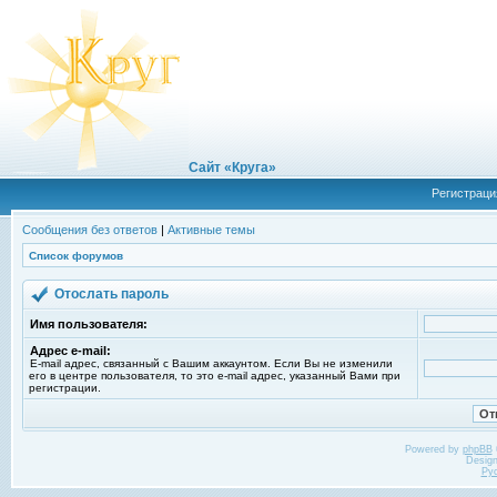
Сайт «Круга»
Регистраци
Сообщения без ответов
|
Активные темы
Список форумов
Отослать пароль
Имя пользователя:
Адрес e-mail:
E-mail адрес, связанный с Вашим аккаунтом. Если Вы не изменили
его в центре пользователя, то это e-mail адрес, указанный Вами при
регистрации.
Powered by
phpBB
Desig
Ру