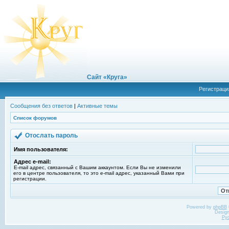
Сайт «Круга»
Регистраци
Сообщения без ответов
|
Активные темы
Список форумов
Отослать пароль
Имя пользователя:
Адрес e-mail:
E-mail адрес, связанный с Вашим аккаунтом. Если Вы не изменили
его в центре пользователя, то это e-mail адрес, указанный Вами при
регистрации.
Powered by
phpBB
Desig
Ру