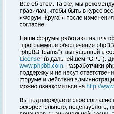
Вас об этом. Также, мы рекоменд
правилам, чтобы быть в курсе вс
«Форум "Круга"» после изменения
согласие.
Наши форумы работают на платфо
“программное обеспечение phpBB”
“phpBB Teams”), выпущенной в соо
License
” (в дальнейшем “GPL”). Д
www.phpbb.com
. Разработчики p
поддержку и не несут ответствен
форуме и действия администраци
можно ознакомиться на
http://ww
Вы подтверждаете своё согласие
оскорбительного, нецензурного, п
призывов к национальной розни, 