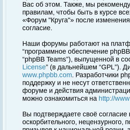
Вас об этом. Также, мы рекоменд
правилам, чтобы быть в курсе вс
«Форум "Круга"» после изменения
согласие.
Наши форумы работают на платфо
“программное обеспечение phpBB”
“phpBB Teams”), выпущенной в соо
License
” (в дальнейшем “GPL”). Д
www.phpbb.com
. Разработчики p
поддержку и не несут ответствен
форуме и действия администраци
можно ознакомиться на
http://ww
Вы подтверждаете своё согласие
оскорбительного, нецензурного, п
призывов к национальной розни, 