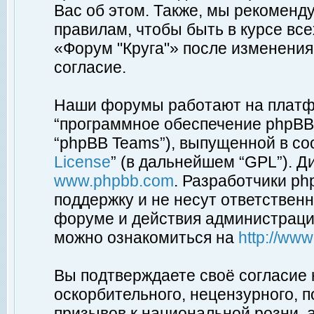
Вас об этом. Также, мы рекоменд
правилам, чтобы быть в курсе вс
«Форум "Круга"» после изменения
согласие.
Наши форумы работают на платфо
“программное обеспечение phpBB”
“phpBB Teams”), выпущенной в соо
License
” (в дальнейшем “GPL”). Д
www.phpbb.com
. Разработчики p
поддержку и не несут ответствен
форуме и действия администраци
можно ознакомиться на
http://ww
Вы подтверждаете своё согласие
оскорбительного, нецензурного, п
призывов к национальной розни, 