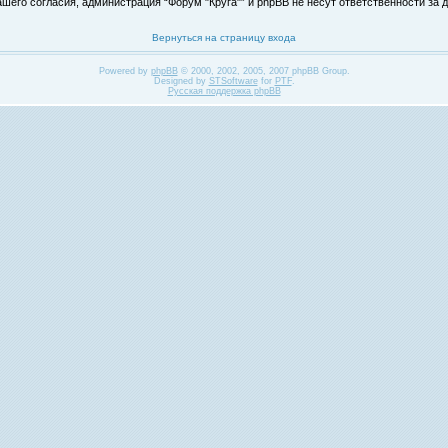
его согласия, администрация “Форум "Круга"” и phpBB не несут ответственности за д
Вернуться на страницу входа
Powered by
phpBB
© 2000, 2002, 2005, 2007 phpBB Group.
Designed by
STSoftware
for
PTF
.
Русская поддержка phpBB