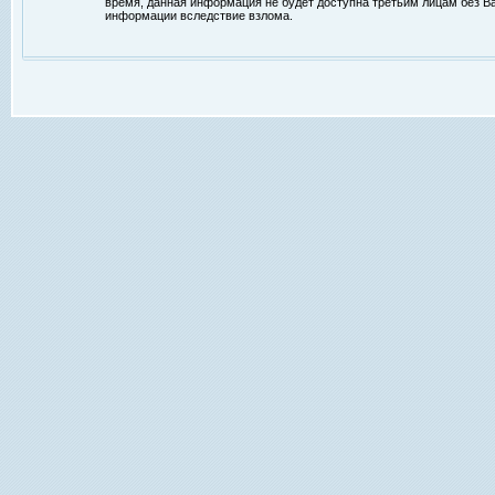
время, данная информация не будет доступна третьим лицам без Ваш
информации вследствие взлома.