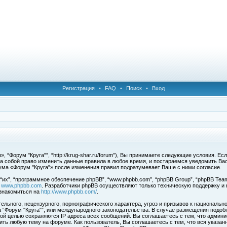
Регистрация
•
FAQ
•
Поиск
•
Вход
 “Форум "Круга"”, “http://krug-shar.ru/forum”), Вы принимаете следующие условия. Е
за собой право изменить данные правила в любое время, и постараемся уведомить Ва
ума «Форум "Круга"» после изменения правил подразумевает Ваше с ними согласие.
х”, “программное обеспечение phpBB”, “www.phpbb.com”, “phpBB Group”, “phpBB Team
с
www.phpbb.com
. Разработчики phpBB осуществляют только техническую поддержку и
знакомиться на
http://www.phpbb.com/
.
льного, нецензурного, порнографического характера, угроз и призывов к национальн
ма “Форум "Круга"”, или международного законодательства. В случае размещения под
той целью сохраняются IP адреса всех сообщений. Вы соглашаетесь с тем, что админи
ить любую тему на форуме. Как пользователь, Вы соглашаетесь с тем, что вся указан