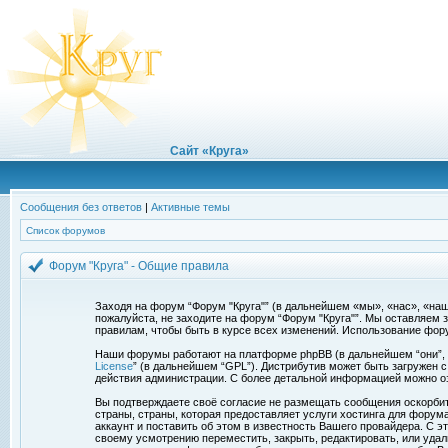
Сайт «Круга»
Сообщения без ответов
|
Активные темы
Список форумов
Форум "Круга" - Общие правила
Заходя на форум “Форум "Круга"” (в дальнейшем «мы», «нас», «наш»,
пожалуйста, не заходите на форум “Форум "Круга"”. Мы оставляем 
правилам, чтобы быть в курсе всех изменений. Использование фор
Наши форумы работают на платформе phpBB (в дальнейшем “они”, “и
License
” (в дальнейшем “GPL”). Дистрибутив может быть загружен 
действия администрации. С более детальной информацией можно о
Вы подтверждаете своё согласие не размещать сообщения оскорбите
страны, страны, которая предоставляет услуги хостинга для фору
аккаунт и поставить об этом в известность Вашего провайдера. С э
своему усмотрению переместить, закрыть, редактировать, или удал