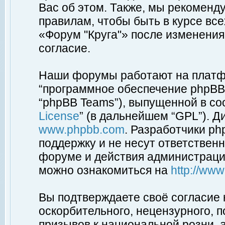
Вас об этом. Также, мы рекоменд
правилам, чтобы быть в курсе вс
«Форум "Круга"» после изменения
согласие.
Наши форумы работают на платфо
“программное обеспечение phpBB”
“phpBB Teams”), выпущенной в соо
License
” (в дальнейшем “GPL”). Д
www.phpbb.com
. Разработчики p
поддержку и не несут ответствен
форуме и действия администраци
можно ознакомиться на
http://ww
Вы подтверждаете своё согласие
оскорбительного, нецензурного, п
призывов к национальной розни, 