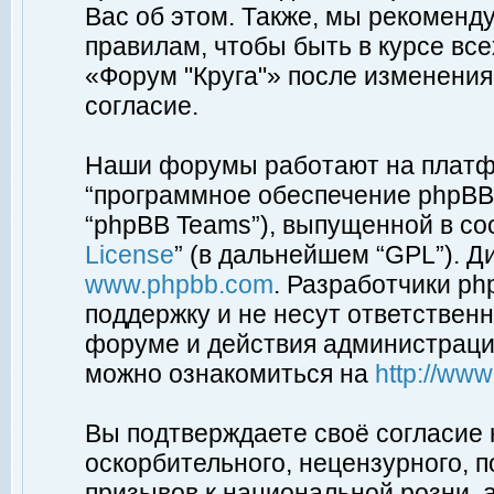
Вас об этом. Также, мы рекоменд
правилам, чтобы быть в курсе вс
«Форум "Круга"» после изменения
согласие.
Наши форумы работают на платфо
“программное обеспечение phpBB”
“phpBB Teams”), выпущенной в соо
License
” (в дальнейшем “GPL”). Д
www.phpbb.com
. Разработчики p
поддержку и не несут ответствен
форуме и действия администраци
можно ознакомиться на
http://ww
Вы подтверждаете своё согласие
оскорбительного, нецензурного, п
призывов к национальной розни, 