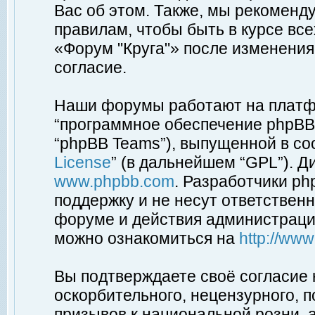
Вас об этом. Также, мы рекоменд
правилам, чтобы быть в курсе вс
«Форум "Круга"» после изменения
согласие.
Наши форумы работают на платфо
“программное обеспечение phpBB”
“phpBB Teams”), выпущенной в соо
License
” (в дальнейшем “GPL”). Д
www.phpbb.com
. Разработчики p
поддержку и не несут ответствен
форуме и действия администраци
можно ознакомиться на
http://ww
Вы подтверждаете своё согласие
оскорбительного, нецензурного, п
призывов к национальной розни, 