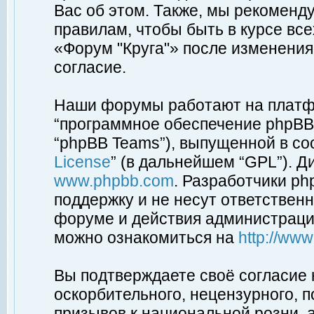
Вас об этом. Также, мы рекоменд
правилам, чтобы быть в курсе вс
«Форум "Круга"» после изменения
согласие.
Наши форумы работают на платфо
“программное обеспечение phpBB”
“phpBB Teams”), выпущенной в соо
License
” (в дальнейшем “GPL”). Д
www.phpbb.com
. Разработчики p
поддержку и не несут ответствен
форуме и действия администраци
можно ознакомиться на
http://ww
Вы подтверждаете своё согласие
оскорбительного, нецензурного, п
призывов к национальной розни, 