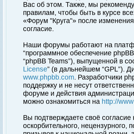
Вас об этом. Также, мы рекоменд
правилам, чтобы быть в курсе вс
«Форум "Круга"» после изменения
согласие.
Наши форумы работают на платфо
“программное обеспечение phpBB”
“phpBB Teams”), выпущенной в соо
License
” (в дальнейшем “GPL”). Д
www.phpbb.com
. Разработчики p
поддержку и не несут ответствен
форуме и действия администраци
можно ознакомиться на
http://ww
Вы подтверждаете своё согласие
оскорбительного, нецензурного, п
призывов к национальной розни, 