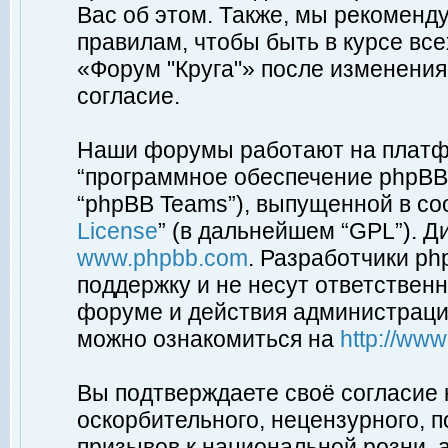
Вас об этом. Также, мы рекоменд
правилам, чтобы быть в курсе вс
«Форум "Круга"» после изменения
согласие.
Наши форумы работают на платфо
“программное обеспечение phpBB”
“phpBB Teams”), выпущенной в соо
License
” (в дальнейшем “GPL”). Д
www.phpbb.com
. Разработчики p
поддержку и не несут ответствен
форуме и действия администраци
можно ознакомиться на
http://ww
Вы подтверждаете своё согласие
оскорбительного, нецензурного, п
призывов к национальной розни, 