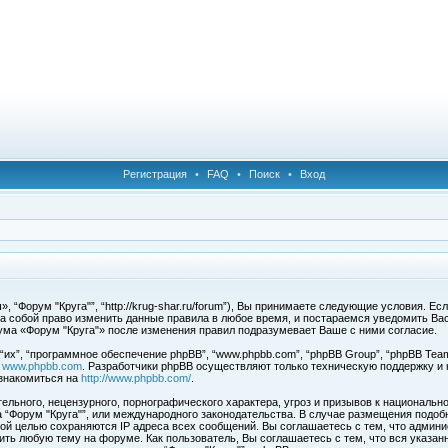
Регистрация
•
FAQ
•
Поиск
•
Вход
 “Форум "Круга"”, “http://krug-shar.ru/forum”), Вы принимаете следующие условия. Е
за собой право изменить данные правила в любое время, и постараемся уведомить Ва
ума «Форум "Круга"» после изменения правил подразумевает Ваше с ними согласие.
х”, “программное обеспечение phpBB”, “www.phpbb.com”, “phpBB Group”, “phpBB Team
с
www.phpbb.com
. Разработчики phpBB осуществляют только техническую поддержку и
знакомиться на
http://www.phpbb.com/
.
льного, нецензурного, порнографического характера, угроз и призывов к национальн
ма “Форум "Круга"”, или международного законодательства. В случае размещения под
той целью сохраняются IP адреса всех сообщений. Вы соглашаетесь с тем, что админи
ить любую тему на форуме. Как пользователь, Вы соглашаетесь с тем, что вся указан