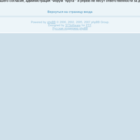
его согласия, администрация “Форум "Круга"” и phpBB не несут ответственности за д
Вернуться на страницу входа
Powered by
phpBB
© 2000, 2002, 2005, 2007 phpBB Group.
Designed by
STSoftware
for
PTF
.
Русская поддержка phpBB