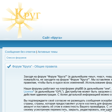
Сайт «Круга»
Сообщения без ответов
|
Активные темы
Список форумов
Форум "Круга" - Общие правила
Заходя на форум “Форум "Круга"” (в дальнейшем «мы», «нас», «наш»,
пожалуйста, не заходите на форум “Форум "Круга"”. Мы оставляем 
правилам, чтобы быть в курсе всех изменений. Использование фор
Наши форумы работают на платформе phpBB (в дальнейшем “они”, “и
License
” (в дальнейшем “GPL”). Дистрибутив может быть загружен 
действия администрации. С более детальной информацией можно о
Вы подтверждаете своё согласие не размещать сообщения оскорбите
страны, страны, которая предоставляет услуги хостинга для фору
аккаунт и поставить об этом в известность Вашего провайдера. С э
своему усмотрению переместить, закрыть, редактировать, или удал