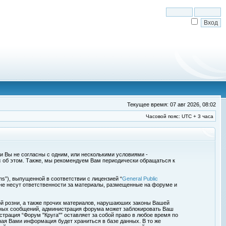
Текущее время: 07 авг 2026, 08:02
Часовой пояс: UTC + 3 часа
сли Вы не согласны с одним, или несколькими условиями -
с об этом. Также, мы рекомендуем Вам периодически обращаться к
s”), выпущенной в соответствии с лицензией “
General Public
 не несут ответственности за материалы, размещенные на форуме и
ой розни, а также прочих материалов, нарушаюших законы Вашей
обных сообщений, администрация форума может заблокировать Ваш
страция “Форум "Круга"” оставляет за собой право в любое время по
ная Вами информация будет храниться в базе данных. В то же