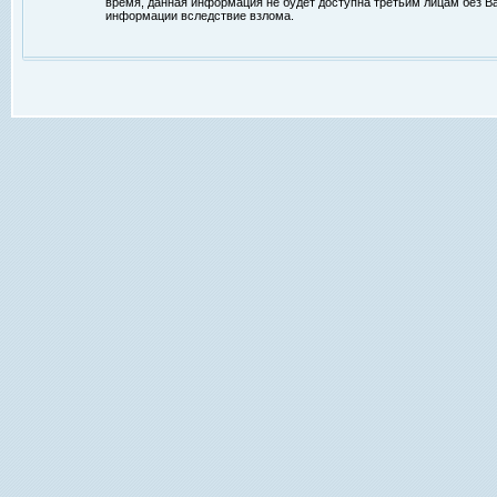
время, данная информация не будет доступна третьим лицам без Ваш
информации вследствие взлома.