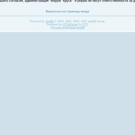
его согласия, администрация “Форум "Круга"” и phpBB не несут ответственности за д
Вернуться на страницу входа
Powered by
phpBB
© 2000, 2002, 2005, 2007 phpBB Group.
Designed by
STSoftware
for
PTF
.
Русская поддержка phpBB