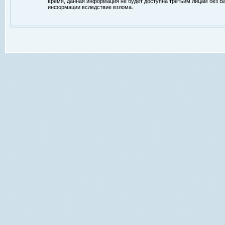
время, данная информация не будет доступна третьим лицам без Ваш
информации вследствие взлома.