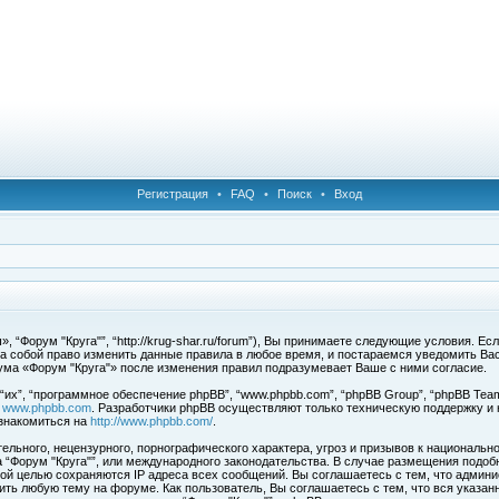
Регистрация
•
FAQ
•
Поиск
•
Вход
 “Форум "Круга"”, “http://krug-shar.ru/forum”), Вы принимаете следующие условия. Е
за собой право изменить данные правила в любое время, и постараемся уведомить Ва
ума «Форум "Круга"» после изменения правил подразумевает Ваше с ними согласие.
х”, “программное обеспечение phpBB”, “www.phpbb.com”, “phpBB Group”, “phpBB Team
с
www.phpbb.com
. Разработчики phpBB осуществляют только техническую поддержку и
знакомиться на
http://www.phpbb.com/
.
льного, нецензурного, порнографического характера, угроз и призывов к национальн
ма “Форум "Круга"”, или международного законодательства. В случае размещения под
той целью сохраняются IP адреса всех сообщений. Вы соглашаетесь с тем, что админи
ить любую тему на форуме. Как пользователь, Вы соглашаетесь с тем, что вся указан