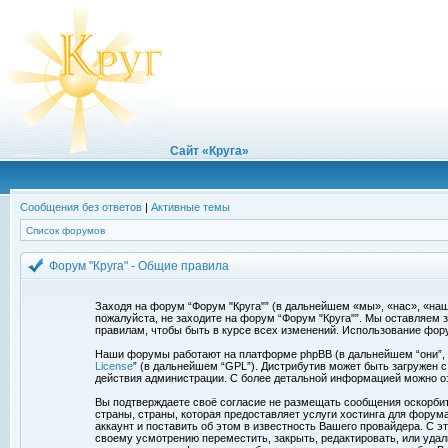
Сайт «Круга»
Сообщения без ответов
|
Активные темы
Список форумов
Форум "Круга" - Общие правила
Заходя на форум “Форум "Круга"” (в дальнейшем «мы», «нас», «наш»,
пожалуйста, не заходите на форум “Форум "Круга"”. Мы оставляем 
правилам, чтобы быть в курсе всех изменений. Использование фор
Наши форумы работают на платформе phpBB (в дальнейшем “они”, “и
License
” (в дальнейшем “GPL”). Дистрибутив может быть загружен 
действия администрации. С более детальной информацией можно о
Вы подтверждаете своё согласие не размещать сообщения оскорбите
страны, страны, которая предоставляет услуги хостинга для фору
аккаунт и поставить об этом в известность Вашего провайдера. С э
своему усмотрению переместить, закрыть, редактировать, или удал