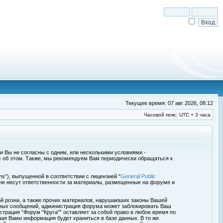
Текущее время: 07 авг 2026, 08:12
Часовой пояс: UTC + 3 часа
сли Вы не согласны с одним, или несколькими условиями -
с об этом. Также, мы рекомендуем Вам периодически обращаться к
s”), выпущенной в соответствии с лицензией “
General Public
 не несут ответственности за материалы, размещенные на форуме и
ой розни, а также прочих материалов, нарушаюших законы Вашей
обных сообщений, администрация форума может заблокировать Ваш
страция “Форум "Круга"” оставляет за собой право в любое время по
ная Вами информация будет храниться в базе данных. В то же