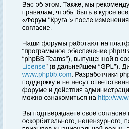
Вас об этом. Также, мы рекоменд
правилам, чтобы быть в курсе вс
«Форум "Круга"» после изменения
согласие.
Наши форумы работают на платфо
“программное обеспечение phpBB”
“phpBB Teams”), выпущенной в соо
License
” (в дальнейшем “GPL”). Д
www.phpbb.com
. Разработчики p
поддержку и не несут ответствен
форуме и действия администраци
можно ознакомиться на
http://ww
Вы подтверждаете своё согласие
оскорбительного, нецензурного, п
призывов к национальной розни, 