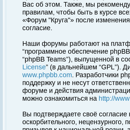
Вас об этом. Также, мы рекоменд
правилам, чтобы быть в курсе вс
«Форум "Круга"» после изменения
согласие.
Наши форумы работают на платфо
“программное обеспечение phpBB”
“phpBB Teams”), выпущенной в соо
License
” (в дальнейшем “GPL”). Д
www.phpbb.com
. Разработчики p
поддержку и не несут ответствен
форуме и действия администраци
можно ознакомиться на
http://ww
Вы подтверждаете своё согласие
оскорбительного, нецензурного, п
призывов к национальной розни, 