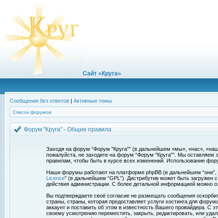
Сайт «Круга»
Сообщения без ответов
|
Активные темы
Список форумов
Форум "Круга" - Общие правила
Заходя на форум “Форум "Круга"” (в дальнейшем «мы», «нас», «наш»,
пожалуйста, не заходите на форум “Форум "Круга"”. Мы оставляем 
правилам, чтобы быть в курсе всех изменений. Использование фор
Наши форумы работают на платформе phpBB (в дальнейшем “они”, “и
License
” (в дальнейшем “GPL”). Дистрибутив может быть загружен 
действия администрации. С более детальной информацией можно о
Вы подтверждаете своё согласие не размещать сообщения оскорбите
страны, страны, которая предоставляет услуги хостинга для фору
аккаунт и поставить об этом в известность Вашего провайдера. С э
своему усмотрению переместить, закрыть, редактировать, или удал