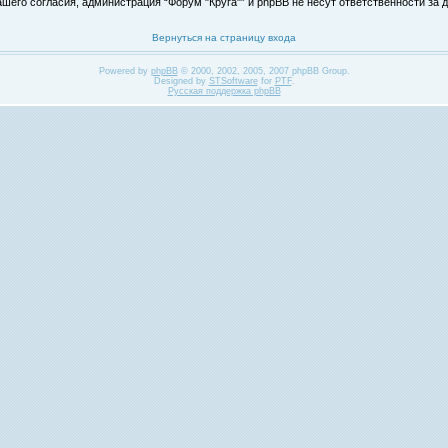
его согласия, администрация “Форум "Круга"” и phpBB не несут ответственности за д
Вернуться на страницу входа
Powered by
phpBB
© 2000, 2002, 2005, 2007 phpBB Group.
Designed by
STSoftware
for
PTF
.
Русская поддержка phpBB