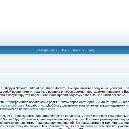
Регистрация
•
FAQ
•
Поиск
•
Вход
 “Форум "Круга"”, “http://krug-shar.ru/forum”), Вы принимаете следующие условия. Е
за собой право изменить данные правила в любое время, и постараемся уведомить Ва
ума «Форум "Круга"» после изменения правил подразумевает Ваше с ними согласие.
х”, “программное обеспечение phpBB”, “www.phpbb.com”, “phpBB Group”, “phpBB Team
с
www.phpbb.com
. Разработчики phpBB осуществляют только техническую поддержку и
знакомиться на
http://www.phpbb.com/
.
льного, нецензурного, порнографического характера, угроз и призывов к национальн
ма “Форум "Круга"”, или международного законодательства. В случае размещения под
той целью сохраняются IP адреса всех сообщений. Вы соглашаетесь с тем, что админи
ить любую тему на форуме. Как пользователь, Вы соглашаетесь с тем, что вся указан