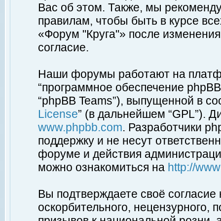
Вас об этом. Также, мы рекоменд
правилам, чтобы быть в курсе вс
«Форум "Круга"» после изменения
согласие.
Наши форумы работают на платфо
“программное обеспечение phpBB”
“phpBB Teams”), выпущенной в соо
License
” (в дальнейшем “GPL”). Д
www.phpbb.com
. Разработчики p
поддержку и не несут ответствен
форуме и действия администраци
можно ознакомиться на
http://ww
Вы подтверждаете своё согласие
оскорбительного, нецензурного, п
призывов к национальной розни, 