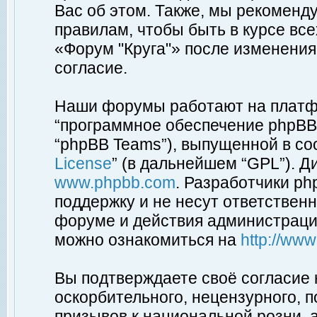
Вас об этом. Также, мы рекоменд
правилам, чтобы быть в курсе вс
«Форум "Круга"» после изменения
согласие.
Наши форумы работают на платфо
“программное обеспечение phpBB”
“phpBB Teams”), выпущенной в соо
License
” (в дальнейшем “GPL”). Д
www.phpbb.com
. Разработчики p
поддержку и не несут ответствен
форуме и действия администраци
можно ознакомиться на
http://ww
Вы подтверждаете своё согласие
оскорбительного, нецензурного, п
призывов к национальной розни, 