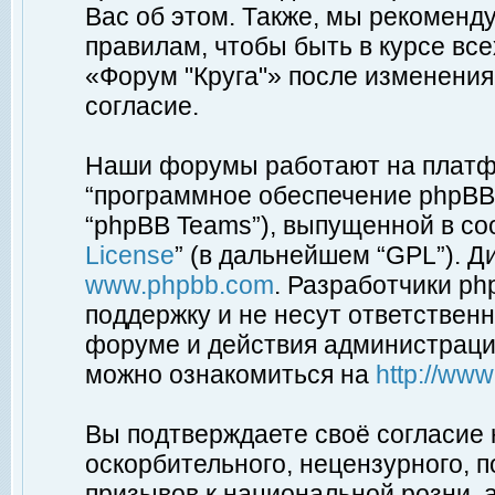
Вас об этом. Также, мы рекоменд
правилам, чтобы быть в курсе вс
«Форум "Круга"» после изменения
согласие.
Наши форумы работают на платфо
“программное обеспечение phpBB”
“phpBB Teams”), выпущенной в соо
License
” (в дальнейшем “GPL”). Д
www.phpbb.com
. Разработчики p
поддержку и не несут ответствен
форуме и действия администраци
можно ознакомиться на
http://ww
Вы подтверждаете своё согласие
оскорбительного, нецензурного, п
призывов к национальной розни, 