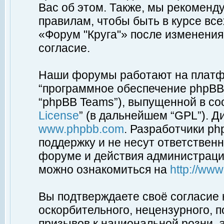
Вас об этом. Также, мы рекоменд
правилам, чтобы быть в курсе вс
«Форум "Круга"» после изменения
согласие.
Наши форумы работают на платфо
“программное обеспечение phpBB”
“phpBB Teams”), выпущенной в соо
License
” (в дальнейшем “GPL”). Д
www.phpbb.com
. Разработчики p
поддержку и не несут ответствен
форуме и действия администраци
можно ознакомиться на
http://ww
Вы подтверждаете своё согласие
оскорбительного, нецензурного, п
призывов к национальной розни, 