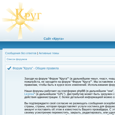
Сайт «Круга»
Сообщения без ответов
|
Активные темы
Список форумов
Форум "Круга" - Общие правила
Заходя на форум “Форум "Круга"” (в дальнейшем «мы», «нас», «наш»,
пожалуйста, не заходите на форум “Форум "Круга"”. Мы оставляем 
правилам, чтобы быть в курсе всех изменений. Использование фор
Наши форумы работают на платформе phpBB (в дальнейшем “они”, “и
License
” (в дальнейшем “GPL”). Дистрибутив может быть загружен 
действия администрации. С более детальной информацией можно о
Вы подтверждаете своё согласие не размещать сообщения оскорбите
страны, страны, которая предоставляет услуги хостинга для фору
аккаунт и поставить об этом в известность Вашего провайдера. С э
своему усмотрению переместить, закрыть, редактировать, или удал