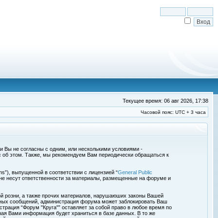
Текущее время: 06 авг 2026, 17:38
Часовой пояс: UTC + 3 часа
сли Вы не согласны с одним, или несколькими условиями -
с об этом. Также, мы рекомендуем Вам периодически обращаться к
s”), выпущенной в соответствии с лицензией “
General Public
 не несут ответственности за материалы, размещенные на форуме и
ой розни, а также прочих материалов, нарушаюших законы Вашей
обных сообщений, администрация форума может заблокировать Ваш
страция “Форум "Круга"” оставляет за собой право в любое время по
ная Вами информация будет храниться в базе данных. В то же