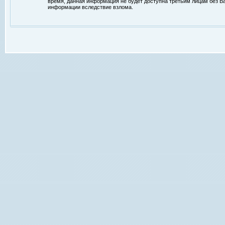
время, данная информация не будет доступна третьим лицам без Ваш
информации вследствие взлома.