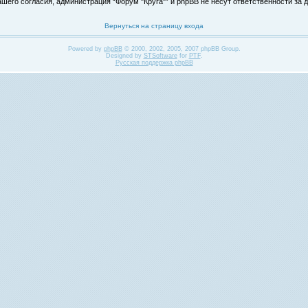
его согласия, администрация “Форум "Круга"” и phpBB не несут ответственности за д
Вернуться на страницу входа
Powered by
phpBB
© 2000, 2002, 2005, 2007 phpBB Group.
Designed by
STSoftware
for
PTF
.
Русская поддержка phpBB