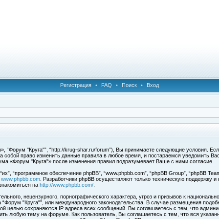
Регистрация
•
FAQ
•
Поиск
•
Вход
 “Форум "Круга"”, “http://krug-shar.ru/forum”), Вы принимаете следующие условия. Е
за собой право изменить данные правила в любое время, и постараемся уведомить Ва
ума «Форум "Круга"» после изменения правил подразумевает Ваше с ними согласие.
х”, “программное обеспечение phpBB”, “www.phpbb.com”, “phpBB Group”, “phpBB Team
с
www.phpbb.com
. Разработчики phpBB осуществляют только техническую поддержку и
знакомиться на
http://www.phpbb.com/
.
льного, нецензурного, порнографического характера, угроз и призывов к национальн
ма “Форум "Круга"”, или международного законодательства. В случае размещения под
той целью сохраняются IP адреса всех сообщений. Вы соглашаетесь с тем, что админи
ить любую тему на форуме. Как пользователь, Вы соглашаетесь с тем, что вся указан