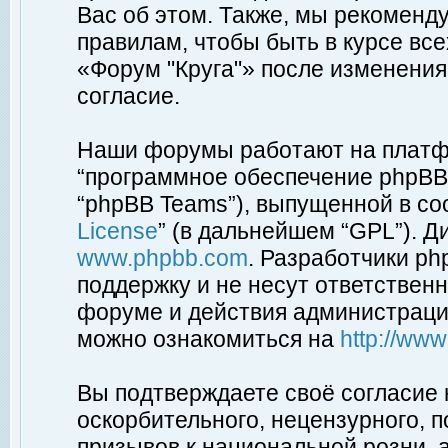
Вас об этом. Также, мы рекоменд
правилам, чтобы быть в курсе вс
«Форум "Круга"» после изменения
согласие.
Наши форумы работают на платфо
“программное обеспечение phpBB”
“phpBB Teams”), выпущенной в соо
License
” (в дальнейшем “GPL”). Д
www.phpbb.com
. Разработчики p
поддержку и не несут ответствен
форуме и действия администраци
можно ознакомиться на
http://ww
Вы подтверждаете своё согласие
оскорбительного, нецензурного, п
призывов к национальной розни, 