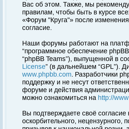
Вас об этом. Также, мы рекоменд
правилам, чтобы быть в курсе вс
«Форум "Круга"» после изменения
согласие.
Наши форумы работают на платфо
“программное обеспечение phpBB”
“phpBB Teams”), выпущенной в соо
License
” (в дальнейшем “GPL”). Д
www.phpbb.com
. Разработчики p
поддержку и не несут ответствен
форуме и действия администраци
можно ознакомиться на
http://ww
Вы подтверждаете своё согласие
оскорбительного, нецензурного, п
призывов к национальной розни, 