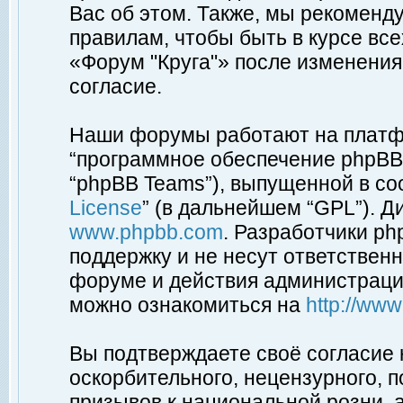
Вас об этом. Также, мы рекоменд
правилам, чтобы быть в курсе вс
«Форум "Круга"» после изменения
согласие.
Наши форумы работают на платфо
“программное обеспечение phpBB”
“phpBB Teams”), выпущенной в соо
License
” (в дальнейшем “GPL”). Д
www.phpbb.com
. Разработчики p
поддержку и не несут ответствен
форуме и действия администраци
можно ознакомиться на
http://ww
Вы подтверждаете своё согласие
оскорбительного, нецензурного, п
призывов к национальной розни, 