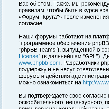
Вас об этом. Также, мы рекоменд
правилам, чтобы быть в курсе вс
«Форум "Круга"» после изменения
согласие.
Наши форумы работают на платфо
“программное обеспечение phpBB”
“phpBB Teams”), выпущенной в соо
License
” (в дальнейшем “GPL”). Д
www.phpbb.com
. Разработчики p
поддержку и не несут ответствен
форуме и действия администраци
можно ознакомиться на
http://ww
Вы подтверждаете своё согласие
оскорбительного, нецензурного, п
призывов к национальной розни, 