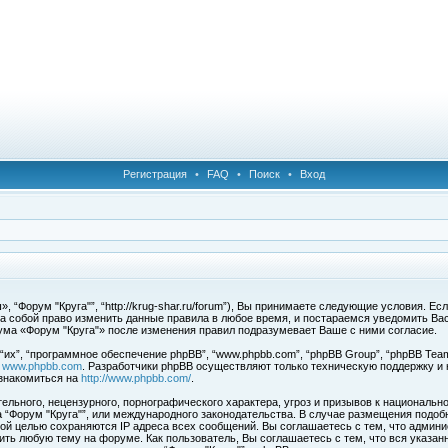
Регистрация
•
FAQ
•
Поиск
•
Вход
 “Форум "Круга"”, “http://krug-shar.ru/forum”), Вы принимаете следующие условия. Е
за собой право изменить данные правила в любое время, и постараемся уведомить Ва
ума «Форум "Круга"» после изменения правил подразумевает Ваше с ними согласие.
х”, “программное обеспечение phpBB”, “www.phpbb.com”, “phpBB Group”, “phpBB Team
с
www.phpbb.com
. Разработчики phpBB осуществляют только техническую поддержку и
знакомиться на
http://www.phpbb.com/
.
льного, нецензурного, порнографического характера, угроз и призывов к национальн
ма “Форум "Круга"”, или международного законодательства. В случае размещения под
той целью сохраняются IP адреса всех сообщений. Вы соглашаетесь с тем, что админи
ить любую тему на форуме. Как пользователь, Вы соглашаетесь с тем, что вся указан