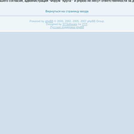
его согласия, администрация “Форум "Круга"” и phpBB не несут ответственности за д
Вернуться на страницу входа
Powered by
phpBB
© 2000, 2002, 2005, 2007 phpBB Group.
Designed by
STSoftware
for
PTF
.
Русская поддержка phpBB