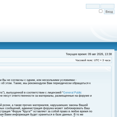
Текущее время: 09 авг 2026, 13:38
Часовой пояс: UTC + 3 часа
сли Вы не согласны с одним, или несколькими условиями -
с об этом. Также, мы рекомендуем Вам периодически обращаться к
s”), выпущенной в соответствии с лицензией “
General Public
 не несут ответственности за материалы, размещенные на форуме и
ой розни, а также прочих материалов, нарушаюших законы Вашей
обных сообщений, администрация форума может заблокировать Ваш
страция “Форум "Круга"” оставляет за собой право в любое время по
ная Вами информация будет храниться в базе данных. В то же