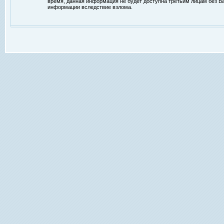
время, данная информация не будет доступна третьим лицам без Ваш
информации вследствие взлома.