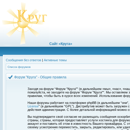
Сайт «Круга»
Сообщения без ответов
|
Активные темы
Список форумов
Форум "Круга" - Общие правила
Заходя на форум “Форум "Круга"” (в дальнейшем «мы», «нас», «наш»,
пожалуйста, не заходите на форум “Форум "Круга"”. Мы оставляем 
правилам, чтобы быть в курсе всех изменений. Использование фор
Наши форумы работают на платформе phpBB (в дальнейшем “они”, “и
License
” (в дальнейшем “GPL”). Дистрибутив может быть загружен 
действия администрации. С более детальной информацией можно о
Вы подтверждаете своё согласие не размещать сообщения оскорбите
страны, страны, которая предоставляет услуги хостинга для фору
аккаунт и поставить об этом в известность Вашего провайдера. С э
своему усмотрению переместить, закрыть, редактировать, или удал