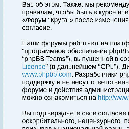
Вас об этом. Также, мы рекоменд
правилам, чтобы быть в курсе вс
«Форум "Круга"» после изменения
согласие.
Наши форумы работают на платфо
“программное обеспечение phpBB”
“phpBB Teams”), выпущенной в соо
License
” (в дальнейшем “GPL”). Д
www.phpbb.com
. Разработчики p
поддержку и не несут ответствен
форуме и действия администраци
можно ознакомиться на
http://ww
Вы подтверждаете своё согласие
оскорбительного, нецензурного, п
призывов к национальной розни, 