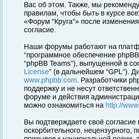
Вас об этом. Также, мы рекоменд
правилам, чтобы быть в курсе вс
«Форум "Круга"» после изменения
согласие.
Наши форумы работают на платфо
“программное обеспечение phpBB”
“phpBB Teams”), выпущенной в соо
License
” (в дальнейшем “GPL”). Д
www.phpbb.com
. Разработчики p
поддержку и не несут ответствен
форуме и действия администраци
можно ознакомиться на
http://ww
Вы подтверждаете своё согласие
оскорбительного, нецензурного, п
призывов к национальной розни, 