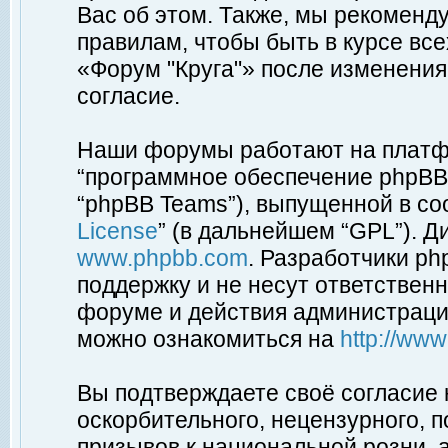
Вас об этом. Также, мы рекоменд
правилам, чтобы быть в курсе вс
«Форум "Круга"» после изменения
согласие.
Наши форумы работают на платфо
“программное обеспечение phpBB”
“phpBB Teams”), выпущенной в соо
License
” (в дальнейшем “GPL”). Д
www.phpbb.com
. Разработчики p
поддержку и не несут ответствен
форуме и действия администраци
можно ознакомиться на
http://ww
Вы подтверждаете своё согласие
оскорбительного, нецензурного, п
призывов к национальной розни, 