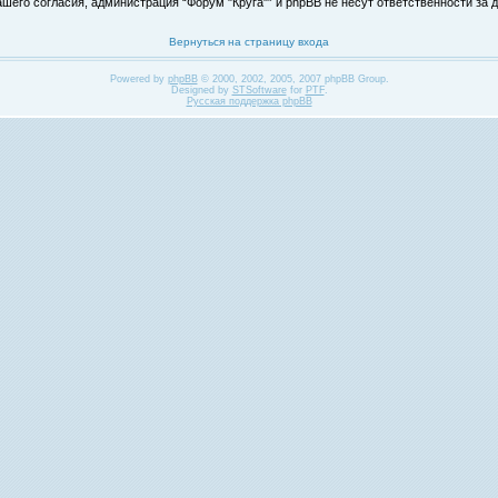
его согласия, администрация “Форум "Круга"” и phpBB не несут ответственности за д
Вернуться на страницу входа
Powered by
phpBB
© 2000, 2002, 2005, 2007 phpBB Group.
Designed by
STSoftware
for
PTF
.
Русская поддержка phpBB