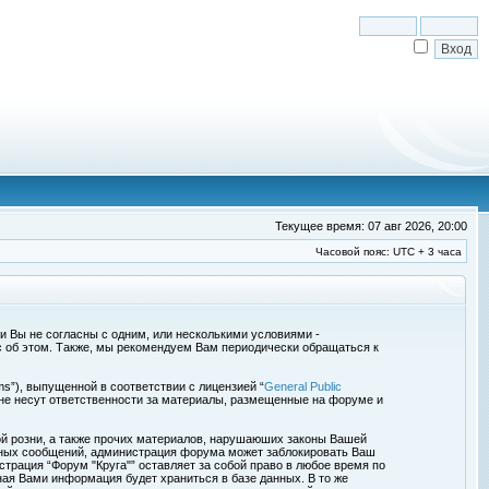
Текущее время: 07 авг 2026, 20:00
Часовой пояс: UTC + 3 часа
сли Вы не согласны с одним, или несколькими условиями -
с об этом. Также, мы рекомендуем Вам периодически обращаться к
s”), выпущенной в соответствии с лицензией “
General Public
 не несут ответственности за материалы, размещенные на форуме и
ой розни, а также прочих материалов, нарушаюших законы Вашей
обных сообщений, администрация форума может заблокировать Ваш
страция “Форум "Круга"” оставляет за собой право в любое время по
ная Вами информация будет храниться в базе данных. В то же