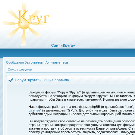
Сайт «Круга»
Сообщения без ответов
|
Активные темы
Список форумов
Форум "Круга" - Общие правила
Заходя на форум “Форум "Круга"” (в дальнейшем «мы», «нас», «наш»,
пожалуйста, не заходите на форум “Форум "Круга"”. Мы оставляем 
правилам, чтобы быть в курсе всех изменений. Использование фор
Наши форумы работают на платформе phpBB (в дальнейшем “они”, “и
License
” (в дальнейшем “GPL”). Дистрибутив может быть загружен 
действия администрации. С более детальной информацией можно о
Вы подтверждаете своё согласие не размещать сообщения оскорбите
страны, страны, которая предоставляет услуги хостинга для фору
аккаунт и поставить об этом в известность Вашего провайдера. С э
своему усмотрению переместить, закрыть, редактировать, или удал