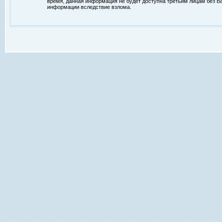
время, данная информация не будет доступна третьим лицам без Ваш
информации вследствие взлома.