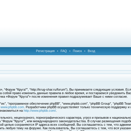
Регистрация
•
FAQ
•
Поиск
•
Вход
 “Форум "Круга"”, “http://krug-shar.ru/forum”), Вы принимаете следующие условия. Е
за собой право изменить данные правила в любое время, и постараемся уведомить Ва
ума «Форум "Круга"» после изменения правил подразумевает Ваше с ними согласие.
х”, “программное обеспечение phpBB”, “www.phpbb.com”, “phpBB Group”, “phpBB Team
с
www.phpbb.com
. Разработчики phpBB осуществляют только техническую поддержку и
знакомиться на
http://www.phpbb.com/
.
льного, нецензурного, порнографического характера, угроз и призывов к национальн
ма “Форум "Круга"”, или международного законодательства. В случае размещения под
той целью сохраняются IP адреса всех сообщений. Вы соглашаетесь с тем, что админи
ить любую тему на форуме. Как пользователь, Вы соглашаетесь с тем, что вся указан