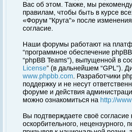
Вас об этом. Также, мы рекоменд
правилам, чтобы быть в курсе вс
«Форум "Круга"» после изменения
согласие.
Наши форумы работают на платфо
“программное обеспечение phpBB”
“phpBB Teams”), выпущенной в соо
License
” (в дальнейшем “GPL”). Д
www.phpbb.com
. Разработчики p
поддержку и не несут ответствен
форуме и действия администраци
можно ознакомиться на
http://ww
Вы подтверждаете своё согласие
оскорбительного, нецензурного, п
призывов к национальной розни, 