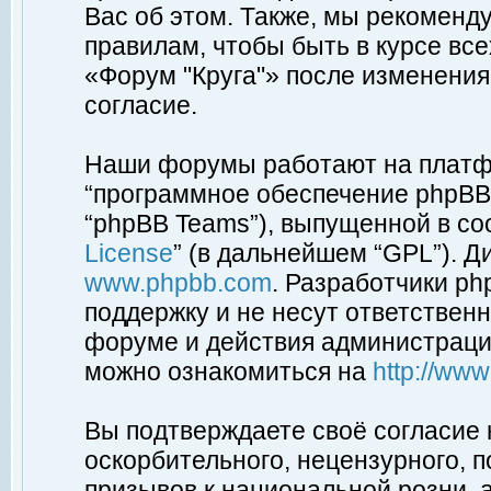
Вас об этом. Также, мы рекоменд
правилам, чтобы быть в курсе вс
«Форум "Круга"» после изменения
согласие.
Наши форумы работают на платфо
“программное обеспечение phpBB”
“phpBB Teams”), выпущенной в соо
License
” (в дальнейшем “GPL”). Д
www.phpbb.com
. Разработчики p
поддержку и не несут ответствен
форуме и действия администраци
можно ознакомиться на
http://ww
Вы подтверждаете своё согласие
оскорбительного, нецензурного, п
призывов к национальной розни, 