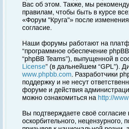
Вас об этом. Также, мы рекоменд
правилам, чтобы быть в курсе вс
«Форум "Круга"» после изменения
согласие.
Наши форумы работают на платфо
“программное обеспечение phpBB”
“phpBB Teams”), выпущенной в соо
License
” (в дальнейшем “GPL”). Д
www.phpbb.com
. Разработчики p
поддержку и не несут ответствен
форуме и действия администраци
можно ознакомиться на
http://ww
Вы подтверждаете своё согласие
оскорбительного, нецензурного, п
призывов к национальной розни, 