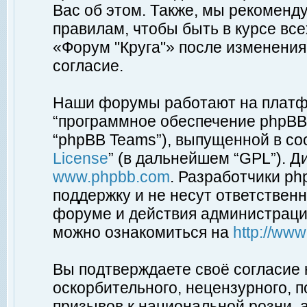
Вас об этом. Также, мы рекоменд
правилам, чтобы быть в курсе вс
«Форум "Круга"» после изменения
согласие.
Наши форумы работают на платфо
“программное обеспечение phpBB”
“phpBB Teams”), выпущенной в соо
License
” (в дальнейшем “GPL”). Д
www.phpbb.com
. Разработчики p
поддержку и не несут ответствен
форуме и действия администраци
можно ознакомиться на
http://ww
Вы подтверждаете своё согласие
оскорбительного, нецензурного, п
призывов к национальной розни, 