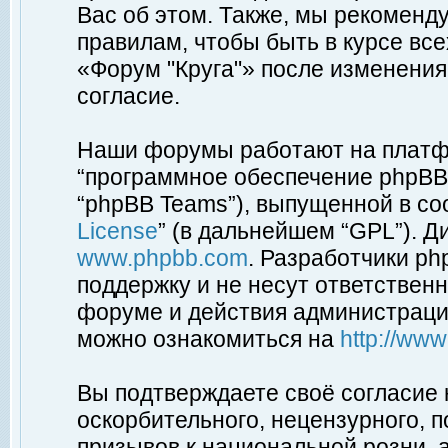
Вас об этом. Также, мы рекоменд
правилам, чтобы быть в курсе вс
«Форум "Круга"» после изменения
согласие.
Наши форумы работают на платфо
“программное обеспечение phpBB”
“phpBB Teams”), выпущенной в соо
License
” (в дальнейшем “GPL”). Д
www.phpbb.com
. Разработчики p
поддержку и не несут ответствен
форуме и действия администраци
можно ознакомиться на
http://ww
Вы подтверждаете своё согласие
оскорбительного, нецензурного, п
призывов к национальной розни, 