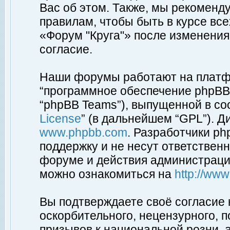
Вас об этом. Также, мы рекоменд
правилам, чтобы быть в курсе вс
«Форум "Круга"» после изменения
согласие.
Наши форумы работают на платфо
“программное обеспечение phpBB”
“phpBB Teams”), выпущенной в соо
License
” (в дальнейшем “GPL”). Д
www.phpbb.com
. Разработчики p
поддержку и не несут ответствен
форуме и действия администраци
можно ознакомиться на
http://ww
Вы подтверждаете своё согласие
оскорбительного, нецензурного, п
призывов к национальной розни, 