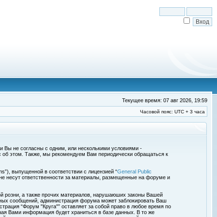
Текущее время: 07 авг 2026, 19:59
Часовой пояс: UTC + 3 часа
сли Вы не согласны с одним, или несколькими условиями -
с об этом. Также, мы рекомендуем Вам периодически обращаться к
s”), выпущенной в соответствии с лицензией “
General Public
 не несут ответственности за материалы, размещенные на форуме и
ой розни, а также прочих материалов, нарушаюших законы Вашей
обных сообщений, администрация форума может заблокировать Ваш
страция “Форум "Круга"” оставляет за собой право в любое время по
ная Вами информация будет храниться в базе данных. В то же