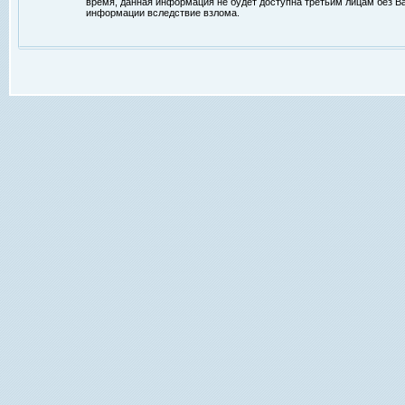
время, данная информация не будет доступна третьим лицам без Ваш
информации вследствие взлома.