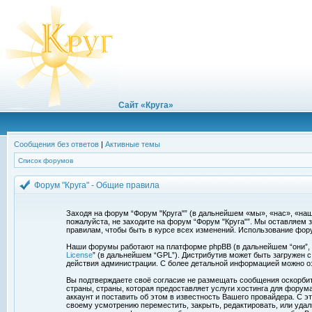
Сайт «Круга»
Сообщения без ответов
|
Активные темы
Список форумов
Форум "Круга" - Общие правила
Заходя на форум “Форум "Круга"” (в дальнейшем «мы», «нас», «наш»,
пожалуйста, не заходите на форум “Форум "Круга"”. Мы оставляем 
правилам, чтобы быть в курсе всех изменений. Использование фор
Наши форумы работают на платформе phpBB (в дальнейшем “они”, “и
License
” (в дальнейшем “GPL”). Дистрибутив может быть загружен 
действия администрации. С более детальной информацией можно о
Вы подтверждаете своё согласие не размещать сообщения оскорбите
страны, страны, которая предоставляет услуги хостинга для фору
аккаунт и поставить об этом в известность Вашего провайдера. С э
своему усмотрению переместить, закрыть, редактировать, или удал