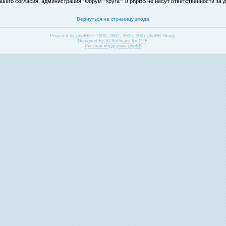
его согласия, администрация “Форум "Круга"” и phpBB не несут ответственности за д
Вернуться на страницу входа
Powered by
phpBB
© 2000, 2002, 2005, 2007 phpBB Group.
Designed by
STSoftware
for
PTF
.
Русская поддержка phpBB