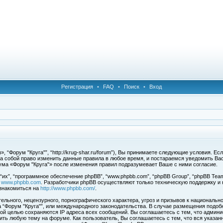
Регистрация
•
FAQ
•
Поиск
•
Вход
 “Форум "Круга"”, “http://krug-shar.ru/forum”), Вы принимаете следующие условия. Е
за собой право изменить данные правила в любое время, и постараемся уведомить Ва
ума «Форум "Круга"» после изменения правил подразумевает Ваше с ними согласие.
х”, “программное обеспечение phpBB”, “www.phpbb.com”, “phpBB Group”, “phpBB Team
с
www.phpbb.com
. Разработчики phpBB осуществляют только техническую поддержку и
знакомиться на
http://www.phpbb.com/
.
льного, нецензурного, порнографического характера, угроз и призывов к национальн
ма “Форум "Круга"”, или международного законодательства. В случае размещения под
той целью сохраняются IP адреса всех сообщений. Вы соглашаетесь с тем, что админи
ить любую тему на форуме. Как пользователь, Вы соглашаетесь с тем, что вся указан