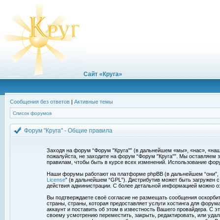
Сайт «Круга»
Сообщения без ответов
|
Активные темы
Список форумов
Форум "Круга" - Общие правила
Заходя на форум “Форум "Круга"” (в дальнейшем «мы», «нас», «наш»,
пожалуйста, не заходите на форум “Форум "Круга"”. Мы оставляем 
правилам, чтобы быть в курсе всех изменений. Использование фор
Наши форумы работают на платформе phpBB (в дальнейшем “они”, “и
License
” (в дальнейшем “GPL”). Дистрибутив может быть загружен 
действия администрации. С более детальной информацией можно о
Вы подтверждаете своё согласие не размещать сообщения оскорбите
страны, страны, которая предоставляет услуги хостинга для фору
аккаунт и поставить об этом в известность Вашего провайдера. С э
своему усмотрению переместить, закрыть, редактировать, или удал