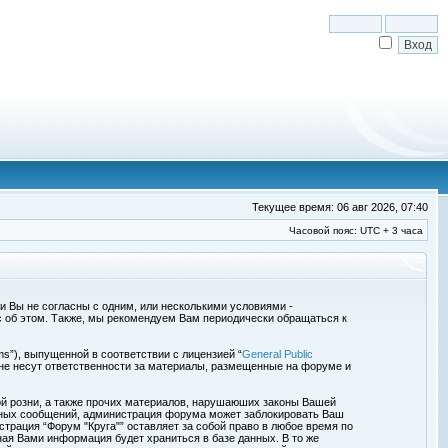
Текущее время: 06 авг 2026, 07:40
Часовой пояс: UTC + 3 часа
сли Вы не согласны с одним, или несколькими условиями -
с об этом. Также, мы рекомендуем Вам периодически обращаться к
s”), выпущенной в соответствии с лицензией “
General Public
 не несут ответственности за материалы, размещенные на форуме и
ой розни, а также прочих материалов, нарушаюших законы Вашей
обных сообщений, администрация форума может заблокировать Ваш
страция “Форум "Круга"” оставляет за собой право в любое время по
ная Вами информация будет храниться в базе данных. В то же