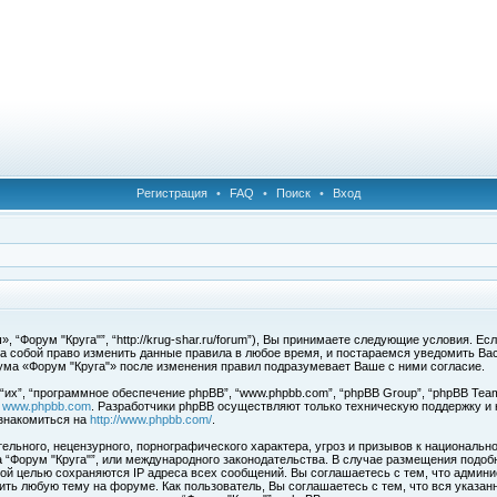
Регистрация
•
FAQ
•
Поиск
•
Вход
 “Форум "Круга"”, “http://krug-shar.ru/forum”), Вы принимаете следующие условия. Е
за собой право изменить данные правила в любое время, и постараемся уведомить Ва
ума «Форум "Круга"» после изменения правил подразумевает Ваше с ними согласие.
х”, “программное обеспечение phpBB”, “www.phpbb.com”, “phpBB Group”, “phpBB Team
с
www.phpbb.com
. Разработчики phpBB осуществляют только техническую поддержку и
знакомиться на
http://www.phpbb.com/
.
льного, нецензурного, порнографического характера, угроз и призывов к национальн
ма “Форум "Круга"”, или международного законодательства. В случае размещения под
той целью сохраняются IP адреса всех сообщений. Вы соглашаетесь с тем, что админи
ить любую тему на форуме. Как пользователь, Вы соглашаетесь с тем, что вся указан