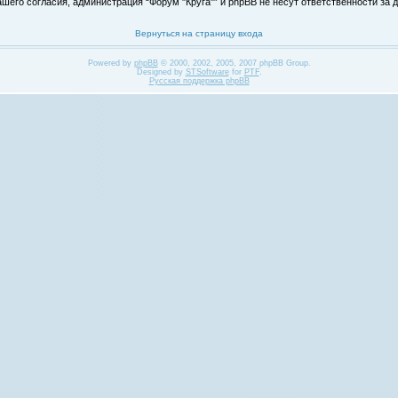
его согласия, администрация “Форум "Круга"” и phpBB не несут ответственности за д
Вернуться на страницу входа
Powered by
phpBB
© 2000, 2002, 2005, 2007 phpBB Group.
Designed by
STSoftware
for
PTF
.
Русская поддержка phpBB