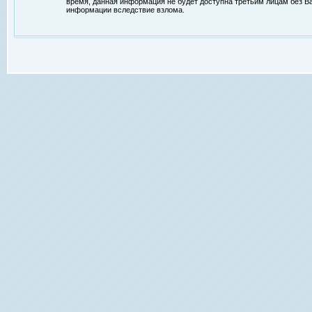
время, данная информация не будет доступна третьим лицам без Ваш
информации вследствие взлома.