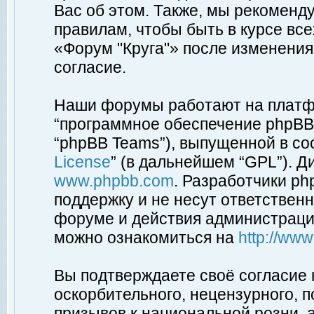
Вас об этом. Также, мы рекоменд
правилам, чтобы быть в курсе вс
«Форум "Круга"» после изменения
согласие.
Наши форумы работают на платфо
“программное обеспечение phpBB”
“phpBB Teams”), выпущенной в соо
License
” (в дальнейшем “GPL”). Д
www.phpbb.com
. Разработчики p
поддержку и не несут ответствен
форуме и действия администраци
можно ознакомиться на
http://ww
Вы подтверждаете своё согласие
оскорбительного, нецензурного, п
призывов к национальной розни, 