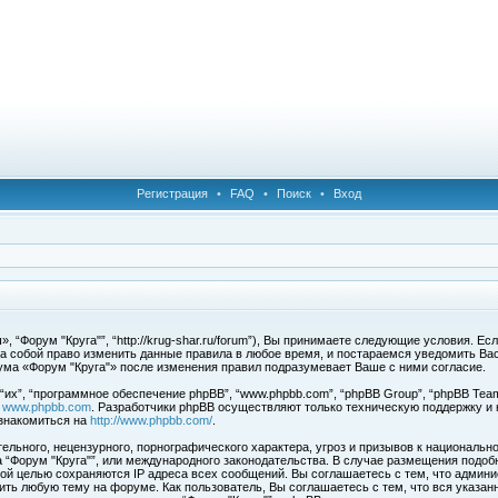
Регистрация
•
FAQ
•
Поиск
•
Вход
 “Форум "Круга"”, “http://krug-shar.ru/forum”), Вы принимаете следующие условия. Е
за собой право изменить данные правила в любое время, и постараемся уведомить Ва
ума «Форум "Круга"» после изменения правил подразумевает Ваше с ними согласие.
х”, “программное обеспечение phpBB”, “www.phpbb.com”, “phpBB Group”, “phpBB Team
с
www.phpbb.com
. Разработчики phpBB осуществляют только техническую поддержку и
знакомиться на
http://www.phpbb.com/
.
льного, нецензурного, порнографического характера, угроз и призывов к национальн
ма “Форум "Круга"”, или международного законодательства. В случае размещения под
той целью сохраняются IP адреса всех сообщений. Вы соглашаетесь с тем, что админи
ить любую тему на форуме. Как пользователь, Вы соглашаетесь с тем, что вся указан