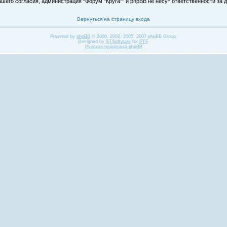
его согласия, администрация “Форум "Круга"” и phpBB не несут ответственности за д
Вернуться на страницу входа
Powered by
phpBB
© 2000, 2002, 2005, 2007 phpBB Group.
Designed by
STSoftware
for
PTF
.
Русская поддержка phpBB