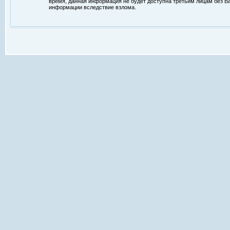
время, данная информация не будет доступна третьим лицам без Ваш
информации вследствие взлома.