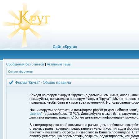
Сайт «Круга»
Сообщения без ответов
|
Активные темы
Список форумов
Форум "Круга" - Общие правила
Заходя на форум “Форум "Круга"” (в дальнейшем «мы», «нас», «наш»,
пожалуйста, не заходите на форум “Форум "Круга"”. Мы оставляем 
правилам, чтобы быть в курсе всех изменений. Использование фор
Наши форумы работают на платформе phpBB (в дальнейшем “они”, “и
License
” (в дальнейшем “GPL”). Дистрибутив может быть загружен 
действия администрации. С более детальной информацией можно о
Вы подтверждаете своё согласие не размещать сообщения оскорбите
страны, страны, которая предоставляет услуги хостинга для фору
аккаунт и поставить об этом в известность Вашего провайдера. С э
своему усмотрению переместить, закрыть, редактировать, или удал