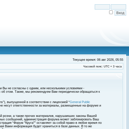
Текущее время: 06 авг 2026, 05:55
Часовой пояс: UTC + 3 часа
сли Вы не согласны с одним, или несколькими условиями -
с об этом. Также, мы рекомендуем Вам периодически обращаться к
s”), выпущенной в соответствии с лицензией “
General Public
 не несут ответственности за материалы, размещенные на форуме и
ой розни, а также прочих материалов, нарушаюших законы Вашей
обных сообщений, администрация форума может заблокировать Ваш
страция “Форум "Круга"” оставляет за собой право в любое время по
ная Вами информация будет храниться в базе данных. В то же